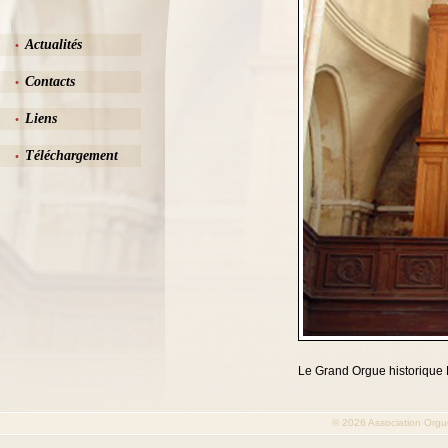
Actualités
•
Contacts
•
Liens
•
Téléchargement
•
Le Grand Orgue historique F
© 2026
Association Orgu