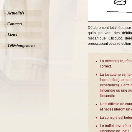
Actualités
•
Contacts
•
Délabrement total, épaiss
qu'ils peuvent des détrit
Liens
•
mécanique Clicquot, déré
préoccupant et sa réfection 
Téléchargement
•
La mécanique, très 
correct.
La tuyauterie semb
facteur d'orgue me c
expérience). Certain
l'incendie ou une au
l'incendie...
Il est difficile de 
et nécessiteront un
La console est forte
Le buffet devra être
l'incendie de 1967.